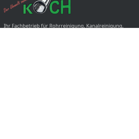
Ihr Fachbetrieb für Rohrreinigung, Kanalreinigung,
Rohrsanierung und 24-Stunden-Notdienst in
Bergkamen, Hamm, Dortmund, Unna und Umgebung.
24H NOTDIENST
+49 (0) 2307 67 98 4
Leistungen
Home
Leistungen
Blog