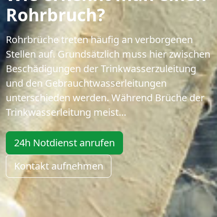
Rohrbruch?
Rohrbrüche treten häufig an verborgenen
Stellen auf. Grundsätzlich muss hier zwischen
Beschädigungen der Trinkwasserzuleitung
und den Gebrauchtwasserleitungen
unterschieden werden. Während Brüche der
Trinkwasserleitung meist…
24h Notdienst anrufen
Kontakt aufnehmen