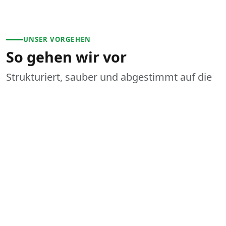
UNSER VORGEHEN
So gehen wir vor
Strukturiert, sauber und abgestimmt auf die
Situation vor Ort.
1
Anliegen schildern
Sie rufen uns an oder senden eine Anfrage mit