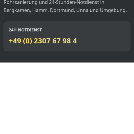
Rohrsanierung und 24-Stunden-Notdienst in
Bergkamen, Hamm, Dortmund, Unna und Umgebung.
24H NOTDIENST
+49 (0) 2307 67 98 4
Leistungen
Home
Leistungen
Blog
Zertifikate
Kontakt
FAQ