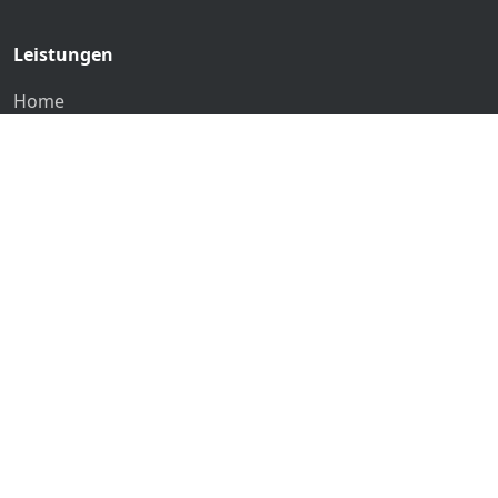
Leistungen
Home
Leistungen
Blog
Zertifikate
Kontakt
FAQ
Über uns
Kontakt
Rohrreinigung Koch