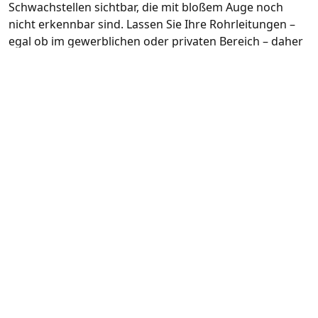
Schwachstellen sichtbar, die mit bloßem Auge noch
nicht erkennbar sind. Lassen Sie Ihre Rohrleitungen –
egal ob im gewerblichen oder privaten Bereich – daher
in jedem Fall regelmäßig von unseren zertifizierten
Kanal-Inspekteuren im Raum Bergkamen sowie Umland
überprüfen. Unsere Kamerasysteme besitzen dabei
Reichweiten von über 1.000 Metern und können
dadurch auch ausgedehnte Rohrleitungsanlagen
problemlos überprüfen. Und in weiteren Schritten
entsprechende Konzepte für die Sanierung der
bestehenden Rohrleitungssysteme erstellen.
Rohrablagerungen und
Rohrverstopfungen entfernen
sowie Rohrbrüche von
Rohrreinigung-Koch beseitigen
lassen